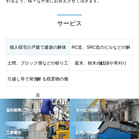
れるよう、様々な不安にお答えさせて頂きます。
サービス
個人様宅の戸建て建築の解体
RC造、SRC造のビルなどの解
土間、ブロック塀などの斫り工
庭木、樹木の伐採や草刈り
体
引越し等で発生する残置物の撤
事
去
協和建興について
サービス内容
工事費用
お問い合わせ