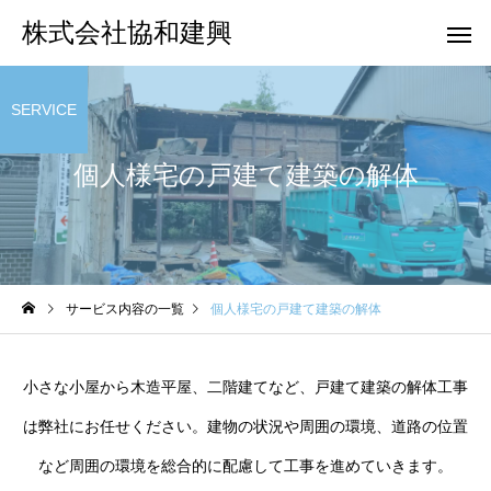
株式会社協和建興
SERVICE
個人様宅の戸建て建築の解体
個人様宅の戸建て建築
RC造、SRC
の解体
などの解
サービス内容の一覧
個人様宅の戸建て建築の解体
引越し等で発生する残
小さな小屋から木造平屋、二階建てなど、戸建て建築の解体工事
置物の撤去
は弊社にお任せください。建物の状況や周囲の環境、道路の位置
など周囲の環境を総合的に配慮して工事を進めていきます。